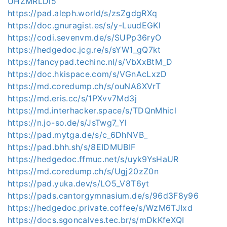
UHZMRLDl5
https://pad.aleph.world/s/zsZgdgRXq
https://doc.gnuragist.es/s/y-LuudEGKl
https://codi.sevenvm.de/s/SUPp36ryO
https://hedgedoc.jcg.re/s/sYW1_gQ7kt
https://fancypad.techinc.nl/s/VbXxBtM_D
https://doc.hkispace.com/s/VGnAcLxzD
https://md.coredump.ch/s/ouNA6XVrT
https://md.eris.cc/s/1PXvv7Md3j
https://md.interhacker.space/s/TDQnMhicl
https://n.jo-so.de/s/JsTwg7_Yl
https://pad.mytga.de/s/c_6DhNVB_
https://pad.bhh.sh/s/8EIDMUBIF
https://hedgedoc.ffmuc.net/s/uyk9YsHaUR
https://md.coredump.ch/s/Ugj20zZ0n
https://pad.yuka.dev/s/LO5_V8T6yt
https://pads.cantorgymnasium.de/s/96d3F8y96
https://hedgedoc.private.coffee/s/WzM6TJIxd
https://docs.sgoncalves.tec.br/s/mDkKfeXQI