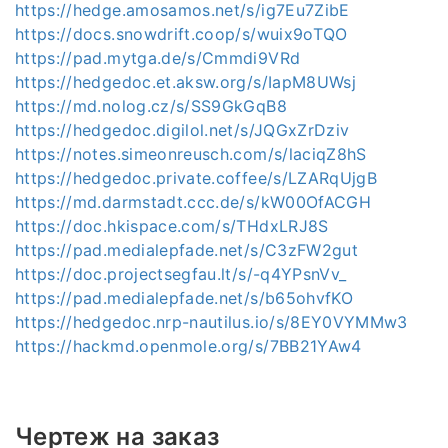
https://hedge.amosamos.net/s/ig7Eu7ZibE
https://docs.snowdrift.coop/s/wuix9oTQO
https://pad.mytga.de/s/Cmmdi9VRd
https://hedgedoc.et.aksw.org/s/IapM8UWsj
https://md.nolog.cz/s/SS9GkGqB8
https://hedgedoc.digilol.net/s/JQGxZrDziv
https://notes.simeonreusch.com/s/laciqZ8hS
https://hedgedoc.private.coffee/s/LZARqUjgB
https://md.darmstadt.ccc.de/s/kW00OfACGH
https://doc.hkispace.com/s/THdxLRJ8S
https://pad.medialepfade.net/s/C3zFW2gut
https://doc.projectsegfau.lt/s/-q4YPsnVv_
https://pad.medialepfade.net/s/b65ohvfKO
https://hedgedoc.nrp-nautilus.io/s/8EY0VYMMw3
https://hackmd.openmole.org/s/7BB21YAw4
Чертеж на заказ