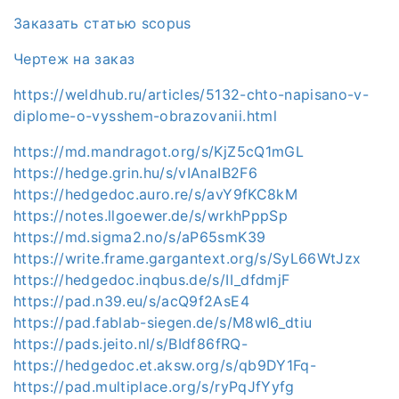
Заказать статью scopus
Чертеж на заказ
https://weldhub.ru/articles/5132-chto-napisano-v-
diplome-o-vysshem-obrazovanii.html
https://md.mandragot.org/s/KjZ5cQ1mGL
https://hedge.grin.hu/s/vIAnaIB2F6
https://hedgedoc.auro.re/s/avY9fKC8kM
https://notes.llgoewer.de/s/wrkhPppSp
https://md.sigma2.no/s/aP65smK39
https://write.frame.gargantext.org/s/SyL66WtJzx
https://hedgedoc.inqbus.de/s/II_dfdmjF
https://pad.n39.eu/s/acQ9f2AsE4
https://pad.fablab-siegen.de/s/M8wI6_dtiu
https://pads.jeito.nl/s/BIdf86fRQ-
https://hedgedoc.et.aksw.org/s/qb9DY1Fq-
https://pad.multiplace.org/s/ryPqJfYyfg