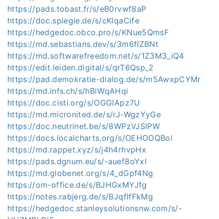
https://pads.tobast.fr/s/eB0rvwf8aP
https://doc.spiegie.de/s/cKlqaCife
https://hedgedoc.obco.pro/s/KNue5QmsF
https://md.sebastians.dev/s/3m6fIZBNt
https://md.softwarefreedom.net/s/1Z3M3_iQ4
https://edit.leiden.digital/s/qrT6Qsp_2
https://pad.demokratie-dialog.de/s/m5AwxpCYMr
https://md.infs.ch/s/hBiWqAHqi
https://doc.cisti.org/s/OGGIApz7U
https://md.micronited.de/s/rJ-WgzYyGe
https://doc.neutrinet.be/s/8WPzVJSlPW
https://docs.localcharts.org/s/OEHOOQBol
https://md.rappet.xyz/s/j4h4rhvpHx
https://pads.dgnum.eu/s/-auef8oYxI
https://md.globenet.org/s/4_dGpf4Ng
https://om-office.de/s/BJHGxMYJfg
https://notes.rabjerg.de/s/BJqflfFkMg
https://hedgedoc.stanleysolutionsnw.com/s/-