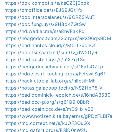
https://dok.kompot.si/s/ksOZCj0bpk
https://omoffice.de/s/BJ69JGt1fx
https://doc.interscalar.eu/s/9CRZSiAuT
https://doc.fung.uy/s/9H8dK7GtSw
https://hd.wedler.me/s/a8nVFaKPd
https://hedgedoc.team23.org/s/RkX96qKBDM
https://pad.nantes.cloud/s/M0lT7uqnQf
https://doc.fsr.saarland/s/mGv_dW2GyR
https://pad.gusted.xyz/s/h1XZgT3ii
https://hedgedoc.ichmann.de/s/16a1sOZLpI
https://hdoc.csirt-tooling.org/s/FefswrSg61
https://hack.utopia-lab.org/s/nIlcsiHMh
https://notas.gaiacoop.tech/s/NSZHbP5-V
https://pad.dominick-leppich.de/s/I6hdA3530
https://pad.ccc-p.org/s/q61Q9l0BbR
https://pad.koeln.ccc.de/s/mD9_b_vSB
https://www.notizen.kita.bayern/s/gPDzFLBI7a
https://md.cortext.net/s/kJOF3OuGX
https://md.gafert.org/s/E3jD0nW2U