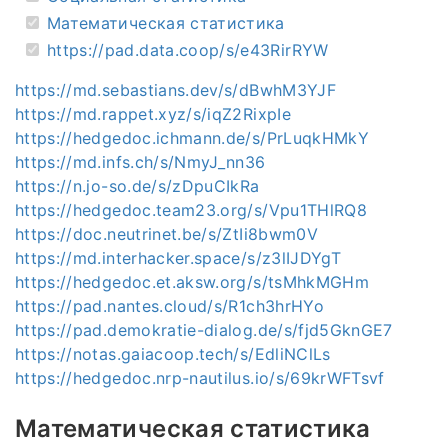
Математическая статистика
https://pad.data.coop/s/e43RirRYW
https://md.sebastians.dev/s/dBwhM3YJF
https://md.rappet.xyz/s/iqZ2RixpIe
https://hedgedoc.ichmann.de/s/PrLuqkHMkY
https://md.infs.ch/s/NmyJ_nn36
https://n.jo-so.de/s/zDpuCIkRa
https://hedgedoc.team23.org/s/Vpu1THlRQ8
https://doc.neutrinet.be/s/ZtIi8bwm0V
https://md.interhacker.space/s/z3lIJDYgT
https://hedgedoc.et.aksw.org/s/tsMhkMGHm
https://pad.nantes.cloud/s/R1ch3hrHYo
https://pad.demokratie-dialog.de/s/fjd5GknGE7
https://notas.gaiacoop.tech/s/EdliNClLs
https://hedgedoc.nrp-nautilus.io/s/69krWFTsvf
Математическая статистика