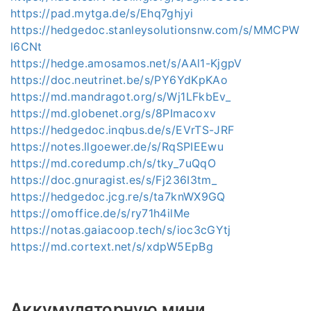
https://pad.mytga.de/s/Ehq7ghjyi
https://hedgedoc.stanleysolutionsnw.com/s/MMCPW
l6CNt
https://hedge.amosamos.net/s/AAl1-KjgpV
https://doc.neutrinet.be/s/PY6YdKpKAo
https://md.mandragot.org/s/Wj1LFkbEv_
https://md.globenet.org/s/8PImacoxv
https://hedgedoc.inqbus.de/s/EVrTS-JRF
https://notes.llgoewer.de/s/RqSPIEEwu
https://md.coredump.ch/s/tky_7uQqO
https://doc.gnuragist.es/s/Fj236I3tm_
https://hedgedoc.jcg.re/s/ta7knWX9GQ
https://omoffice.de/s/ry71h4ilMe
https://notas.gaiacoop.tech/s/ioc3cGYtj
https://md.cortext.net/s/xdpW5EpBg
Аккумуляторную мини