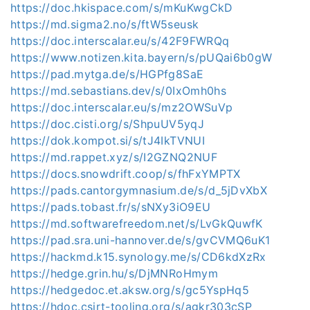
https://doc.hkispace.com/s/mKuKwgCkD
https://md.sigma2.no/s/ftW5seusk
https://doc.interscalar.eu/s/42F9FWRQq
https://www.notizen.kita.bayern/s/pUQai6b0gW
https://pad.mytga.de/s/HGPfg8SaE
https://md.sebastians.dev/s/0IxOmh0hs
https://doc.interscalar.eu/s/mz2OWSuVp
https://doc.cisti.org/s/ShpuUV5yqJ
https://dok.kompot.si/s/tJ4IkTVNUI
https://md.rappet.xyz/s/I2GZNQ2NUF
https://docs.snowdrift.coop/s/fhFxYMPTX
https://pads.cantorgymnasium.de/s/d_5jDvXbX
https://pads.tobast.fr/s/sNXy3iO9EU
https://md.softwarefreedom.net/s/LvGkQuwfK
https://pad.sra.uni-hannover.de/s/gvCVMQ6uK1
https://hackmd.k15.synology.me/s/CD6kdXzRx
https://hedge.grin.hu/s/DjMNRoHmym
https://hedgedoc.et.aksw.org/s/gc5YspHq5
https://hdoc.csirt-tooling.org/s/agkr303cSP