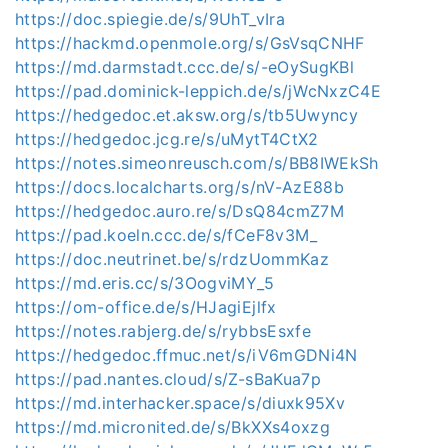
https://doc.spiegie.de/s/9UhT_vIra
https://hackmd.openmole.org/s/GsVsqCNHF
https://md.darmstadt.ccc.de/s/-eOySugKBl
https://pad.dominick-leppich.de/s/jWcNxzC4E
https://hedgedoc.et.aksw.org/s/tb5Uwyncy
https://hedgedoc.jcg.re/s/uMytT4CtX2
https://notes.simeonreusch.com/s/BB8IWEkSh
https://docs.localcharts.org/s/nV-AzE88b
https://hedgedoc.auro.re/s/DsQ84cmZ7M
https://pad.koeln.ccc.de/s/fCeF8v3M_
https://doc.neutrinet.be/s/rdzUommKaz
https://md.eris.cc/s/3OogviMY_5
https://om-office.de/s/HJagiEjlfx
https://notes.rabjerg.de/s/rybbsEsxfe
https://hedgedoc.ffmuc.net/s/iV6mGDNi4N
https://pad.nantes.cloud/s/Z-sBaKua7p
https://md.interhacker.space/s/diuxk95Xv
https://md.micronited.de/s/BkXXs4oxzg