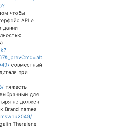
p?
ном чтобы
ерфейс API е
а данни
олностью
да
dk?
67&_prevCmd=alt
049/
совместный
дителя при
3/
тяжесть
 выбранный для
тыря не должен
к Brand names
adamswpu2049/
galin Theralene