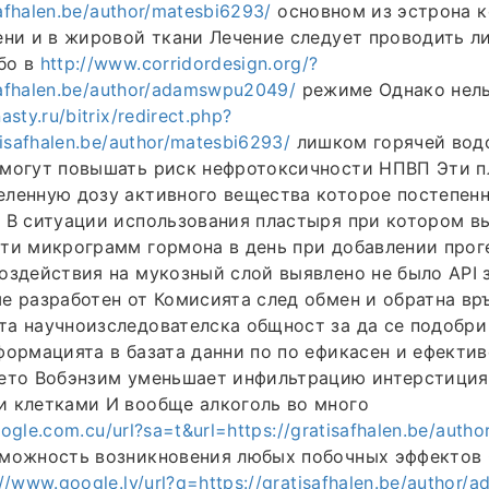
safhalen.be/author/matesbi6293/
основном из эстрона 
ени и в жировой ткани Лечение следует проводить л
бо в
http://www.corridordesign.org/?
isafhalen.be/author/adamswpu2049/
режиме Однако нел
sty.ru/bitrix/redirect.php?
tisafhalen.be/author/matesbi6293/
лишком горячей водо
 могут повышать риск нефротоксичности НПВП Эти 
ленную дозу активного вещества которое постепенн
и В ситуации использования пластыря при котором 
ти микрограмм гормона в день при добавлении прог
оздействия на мукозный слой выявлено не было API 
е разработен от Комисията след обмен и обратна вр
а научноизследователска общност за да се подобри
формацията в базата данни по по ефикасен и ефектив
мето Вобэнзим уменьшает инфильтрацию интерстиция
и клетками И вообще алкоголь во много
google.com.cu/url?sa=t&url=https://gratisafhalen.be/auth
зможность возникновения любых побочных эффектов 
://www.google.lv/url?q=https://gratisafhalen.be/author