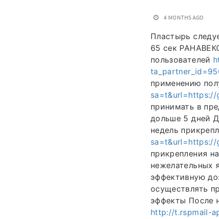
4 MONTHS AGO
Пластырь следуе
65 сек РАНАВЕ
пользователей
h
ta_partner_id=95
применению пол
sa=t&url=https:/
принимать в пре
дольше 5 дней Д
недель прикреп
sa=t&url=https://
прикрепления н
нежелательных 
эффективную до
осуществлять п
эффекты После 
http://t.rspmail