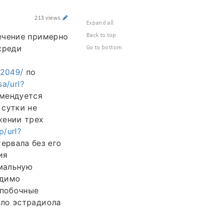
213 views
Expand all
Back to top
ечение примерно
среди
Go to bottom
u2049/
по
a/url?
мендуется
 сутки не
жении трех
p/url?
ервала без его
ия
мальную
одимо
 побочные
ало эстрадиола