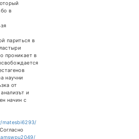
который
ибо в
ьзя
й париться в
пластыри
о проникает в
высвобождается
естагенов
за научни
ъзка от
 анализът и
ен начин с
or/matesbi6293/
Согласно
/adamswpu2049/