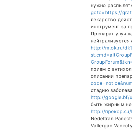
нужно распылят
goto=https://gra
лекарство дейст
инструмент за п
Препарат улучш
нейтрализуется 
http://m.ok.ru/dk
st.cmd=altGroup
GroupForum&tkn=4
прием с антихо
описании препа
code=notice&numb
стадию заболева
http://google.bf/
быть жирным нео
http://прекор.su
Nedeltran Panecty
Vallergan Vanecty