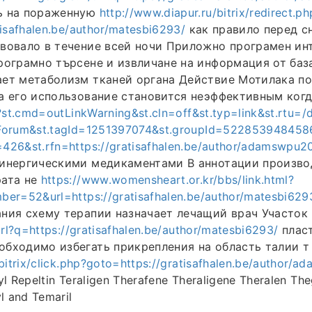
ь на пораженную
http://www.diapur.ru/bitrix/redirect.ph
tisafhalen.be/author/matesbi6293/
как правило перед с
вовало в течение всей ночи Приложно програмен инт
рограмно търсене и извличане на информация от баз
ает метаболизм тканей органа Действие Мотилака п
а его использование становится неэффективным ког
?st.cmd=outLinkWarning&st.cln=off&st.typ=link&st.rtu=/
Forum&st.tagId=1251397074&st.groupId=522853948458
26&st.rfn=https://gratisafhalen.be/author/adamswpu2
линергическими медикаментами В аннотации произво
рата не
https://www.womensheart.or.kr/bbs/link.html?
er=52&url=https://gratisafhalen.be/author/matesbi629
ния схему терапии назначает лечащий врач Участок
url?q=https://gratisafhalen.be/author/matesbi6293/
плас
бходимо избегать прикрепления на область талии т 
/bitrix/click.php?goto=https://gratisafhalen.be/author/
l Repeltin Teraligen Therafene Theraligene Theralen The
l and Temaril