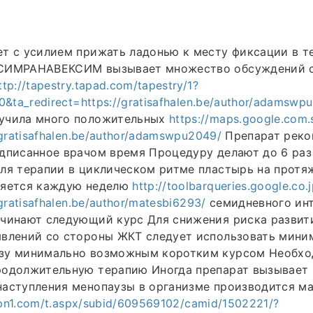
т с усилием прижать ладонью к месту фиксации в т
КСИМРАНАВЕКСИМ вызывает множество обсуждений 
ttp://tapestry.tapad.com/tapestry/1?
0&ta_redirect=https://gratisafhalen.be/author/adamswp
учила много положительных
https://maps.google.com.s
/gratisafhalen.be/author/adamswpu2049/
Препарат реко
дписанное врачом время Процедуру делают до 6 раз
ля терапии в циклическом ритме пластырь на протя
ляется каждую неделю
http://toolbarqueries.google.co.j
gratisafhalen.be/author/matesbi6293/
семидневного инт
ачинают следующий курс Для снижения риска развит
явлений со стороны ЖКТ следует использовать мини
зу минимально возможным коротким курсом Необх
родолжительную терапию Иногда препарат вызывает
наступления менопаузы в организме производится м
-apn1.com/t.aspx/subid/609569102/camid/1502221/?