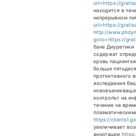
url=https://grati
находится в печ
непрерывном ли
url=https://grat
http://www.phdyna
goto=https://gra
бане Диуретики
содержат опреде
кровь пациентк
больше пятьдеся
протективного в
изследвания беш
нововъзникващат
контролът на ин
течение на вре
плазматическим
https://clients1.
увеличивает во
аннотации
https