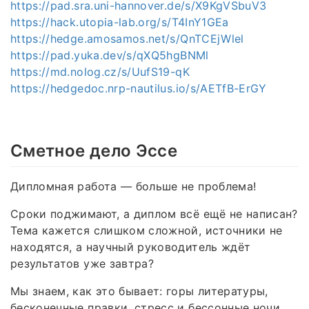
https://pad.sra.uni-hannover.de/s/X9KgVSbuV3
https://hack.utopia-lab.org/s/T4InY1GEa
https://hedge.amosamos.net/s/QnTCEjWlel
https://pad.yuka.dev/s/qXQ5hgBNMl
https://md.nolog.cz/s/UufS19-qK
https://hedgedoc.nrp-nautilus.io/s/AETfB-ErGY
Сметное дело Эссе
Дипломная работа — больше не проблема!
Сроки поджимают, а диплом всё ещё не написан?
Тема кажется слишком сложной, источники не
находятся, а научный руководитель ждёт
результатов уже завтра?
Мы знаем, как это бывает: горы литературы,
бесконечные правки, стресс и бессонные ночи…