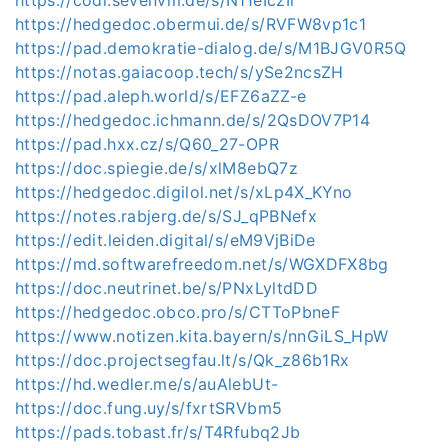
https://hedgedoc.obermui.de/s/RVFW8vp1c1
https://pad.demokratie-dialog.de/s/M1BJGV0R5Q
https://notas.gaiacoop.tech/s/ySe2ncsZH
https://pad.aleph.world/s/EFZ6aZZ-e
https://hedgedoc.ichmann.de/s/2QsDOV7P14
https://pad.hxx.cz/s/Q60_27-OPR
https://doc.spiegie.de/s/xlM8ebQ7z
https://hedgedoc.digilol.net/s/xLp4X_KYno
https://notes.rabjerg.de/s/SJ_qPBNefx
https://edit.leiden.digital/s/eM9VjBiDe
https://md.softwarefreedom.net/s/WGXDFX8bg
https://doc.neutrinet.be/s/PNxLyltdDD
https://hedgedoc.obco.pro/s/CTToPbneF
https://www.notizen.kita.bayern/s/nnGiLS_HpW
https://doc.projectsegfau.lt/s/Qk_z86b1Rx
https://hd.wedler.me/s/auAlebUt-
https://doc.fung.uy/s/fxrtSRVbm5
https://pads.tobast.fr/s/T4Rfubq2Jb