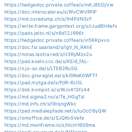
https://hedgedoc.private.coffee/s/mKJ85DjVw
https://doc.interscalar.eu/s/WvCWVRfIP
https://md.coredump.ch/s/Ih4PdN3zF
https://write.frame.gargantext.org/s/rJudBH4efx
https://pads.jeito.nl/s/n8d12J996t
https://hedgedoc.private.coffee/s/vl5KKpvvo
https://doc.fsr.saarland/s/lgV_N_RAhE
https://notas.laotra.red/s/it3RyMzx2u
https://pad.koeln.ccc.de/s/KEi6_fAL-
https://n.jo-so.de/s/LTEB2Ru5G
https://doc.gnuragist.es/s/k0WeK0WFTf
https://pad.mytga.de/s/PjlR-6U5L
https://dok.kompot.si/s/WJvX13fz44
https://md.sigma2.no/s/Te_HGgTsl
https://md.infs.ch/s/l9rqngWkc
https://pad.medialepfade.net/s/luOcO9yQW
https://omoffice.de/s/SJQKvSVefe
https://md.mainframe.io/s/hlcm16S6ma
https://codi.sevenvm.de/s/N11eIczIr