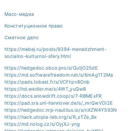
Масс-медиа
Конституционное право
Сметное дело
https://mebej.ru/posts/9394-menedzhment-
socialno-kulturnoi-sfery.html
https://hedgedoc.obco.pro/s/QutjO25dE
https://md.softwarefreedom.net/s/6mAg1T2Ma
https://pads.tobast.fr/s/VCFhzv8Onb
https://hd.wedler.me/s/4WT_yuQw8
https://docs.snowdrift.coop/s/7-RBMExFR
https://pad.sra.uni-hannover.de/s/_mrQwVDi2E
https://hedgedoc.nrp-nautilus.io/s/nXZW4Y593N
https://hack.utopia-lab.org/s/R_xTZe_Bx
https://md.nolog.cz/s/OyjXJ-yng
https://hedgedoc.ichmann.de/s/sjp-hyM0sI