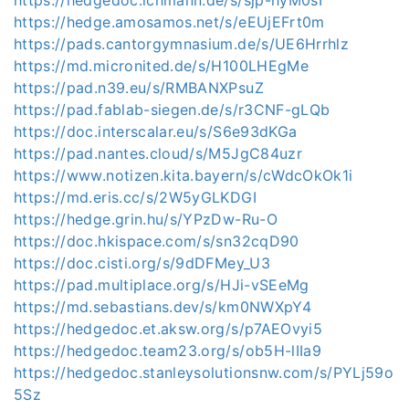
https://hedge.amosamos.net/s/eEUjEFrt0m
https://pads.cantorgymnasium.de/s/UE6Hrrhlz
https://md.micronited.de/s/H100LHEgMe
https://pad.n39.eu/s/RMBANXPsuZ
https://pad.fablab-siegen.de/s/r3CNF-gLQb
https://doc.interscalar.eu/s/S6e93dKGa
https://pad.nantes.cloud/s/M5JgC84uzr
https://www.notizen.kita.bayern/s/cWdcOkOk1i
https://md.eris.cc/s/2W5yGLKDGI
https://hedge.grin.hu/s/YPzDw-Ru-O
https://doc.hkispace.com/s/sn32cqD90
https://doc.cisti.org/s/9dDFMey_U3
https://pad.multiplace.org/s/HJi-vSEeMg
https://md.sebastians.dev/s/km0NWXpY4
https://hedgedoc.et.aksw.org/s/p7AEOvyi5
https://hedgedoc.team23.org/s/ob5H-lIIa9
https://hedgedoc.stanleysolutionsnw.com/s/PYLj59o
5Sz