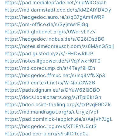
https://pad.medialepfade.net/s/jdWlC0qah
https://md.darmstadt.ccc.de/s/kMZAIYDXDy
https://hedgedoc.auro.re/s/q37gAm4WRP
https://om-office.de/s/SyjmwrElGg
https://md.globenet.org/s/0Wd-vLPZv
https://hedgedoc.inqbus.de/s/C26iDsdBO
https://notes.simeonreusch.com/s/6MAnG5plj
https://pad.gusted.xyz/s/-FHDwIdUP
https://notes.llgoewer.de/s/VqYwxH0T0
https://md.coredump.ch/s/4Teyf9HZn
https://hedgedoc.ffmuc.net/s/Isg4VfNXp3
https://md.cortext.net/s/W-QouGW2B
https://pads.dgnum.eu/s/CYuW62QCBO
https://docs.localcharts.org/s/tTpi6krGh
https://hdoc.csirt-tooling.org/s/txPvqF9DZk
https://md.mandragot.org/s/uUryjzjVpf
https://pad.dominick-leppich.de/s/AejVh7JgL
https://hedgedoc.jcg.re/s/XT1FYU0ctS
https://pad.ccc-p.org/s/rsItDTcp0J