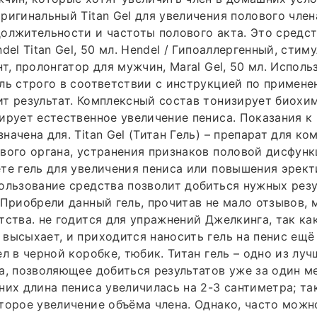
ригинальный Titan Gel для увеличения полового член
олжительности и частоты полового акта. Это средст
del Titan Gel, 50 мл. Hendel / Гипоаллергенный, сти
нт, пролонгатор для мужчин, Maral Gel, 50 мл. Исполь
ль строго в соответствии с инструкцией по применен
т результат. Комплексный состав тонизирует биохи
ирует естественное увеличение пениса. Показания к
начена для. Titan Gel (Титан Гель) – препарат для ко
вого органа, устранения признаков половой дисфунк
те гель для увеличения пениса или повышения эрект
ользование средства позволит добиться нужных резу
 Приобрели данный гель, прочитав не мало отзывов, 
тства. не годится для упражнений Джелкинга, так ка
высыхает, и приходится наносить гель на пенис ещё 
ел в черной коробке, тюбик. Титан гель – одно из лу
а, позволяющее добиться результатов уже за один ме
них длина пениса увеличилась на 2-3 сантиметра; т
торое увеличение объёма члена. Однако, часто можн