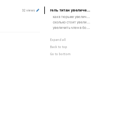
гель титан увеличение пениса
32 views
как в тюрьме увеличивают член
сколько стоит увеличить член омск
увеличить член в больнице
Expand all
Back to top
Go to bottom