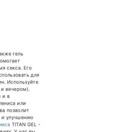
акже гель
помогает
я секса. Его
спользовать для
н. Используйте
 и вечером).
 и в
пениса или
ва позволит
ю и улучшению
ниса
TITAN GEL -
виях. У нас вы