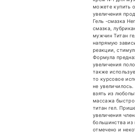
можете купить о
увеличения прод
Гель -смазка Hen
смазка, лубрика
мужчин Титан ге
напрямую зависи
реакции, стимул
Формула предназ
увеличения поло
также используе
то курсовое исп
не увеличилось.
взять из любопы
массажа быстро 
титан гел. Приш
увеличения член
большинства из 
отмечено и неко