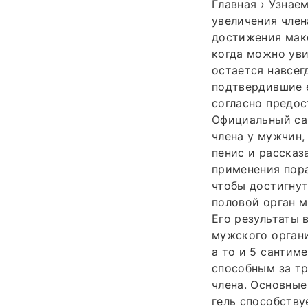
Главная › Узнае
увеличения члена
достижения макс
когда можно уви
остается навсег
подтвердившие е
согласно предос
Официальный сай
члена у мужчин,
пенис и рассказ
применения пора
чтобы достигнут
половой орган м
Его результаты 
мужского органи
а то и 5 сантим
способным за тр
члена. Основные
гель способству