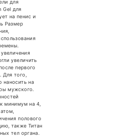
ели для
n Gel для
ует на пенис и
ль Размер
ния,
использования
ремены.
я увеличения
огли увеличить
 после первого
 Для того,
о наносить на
еры мужского.
нностей
к минимум на 4,
ратом,
личения полового
цию, также Титан
ных тел органа.