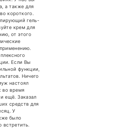
а, а также для
во короткого.
мулирующий гель-
зуйте крем для
ию, от этого
мические
 применению.
мплексного
ции. Если Вы
ильной функции,
льтатов. Ничего
муж настоял
к во время
и ещё. Заказал
чших средств для
сяц. У
акже было
о встретить.