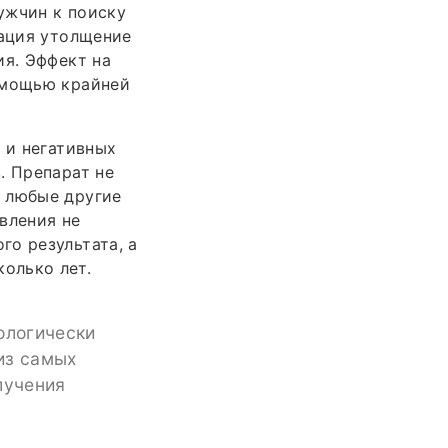
ужчин к поиску
рация утолщение
ия. Эффект на
омощью крайней
 и негативных
. Препарат не
и любые другие
вления не
о результата, а
олько лет.
ологически
из самых
лучения