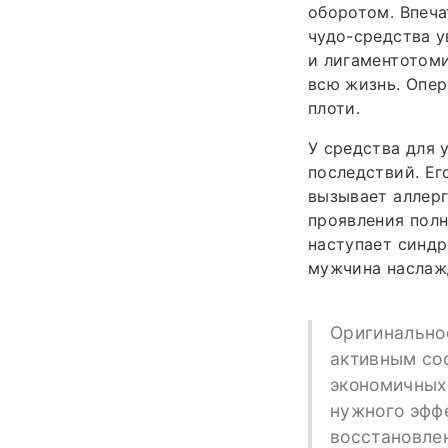
оборотом. Впеча
чудо-средства у
и лигаментотоми
всю жизнь. Опер
плоти.
У средства для 
последствий. Ег
вызывает аллер
проявления полн
наступает синдр
мужчина наслаж
Оригинальное
активным со
экономичных 
нужного эффе
восстановле