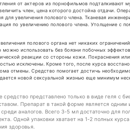
тления от актеров из порнофильмов подталкивают м
величить член, цена которого достойна отдачи. Опе
я для увеличения полового члена. Тканевая инженер
ация по увеличению полового члена. Утолщение с п
увеличения полового органа нет никаких ограничений
о можно использовать без боязни побочных эффектов
гической реакции со стороны кожи. Покраснения ил
остью исключены. Кроме того, после курса восстано
ома отмены. Средство помогает достичь необходимог
дается новой сексуальной жизнью еще минимум неск
 средство представлено только в виде геля с би
ставом. Препарат в такой форме является одним 
среди аналогов. Всего 3-5 мл достаточно для по
кта. Одной упаковки хватает на 1-2 полных курса
ния здоровья.