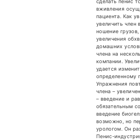
сделать пенис т
вживления осуще
пациента. Как у
увеличить член 
ношение грузов,
увеличения обхв
домашних услов
члена на нескол
компании. Увели
удается изменит
определенному г
Упражнения повт
члена – увеличе
– введение и ра
обязательным с
введение биогел
возможно, но пе
урологом. Он ра
Пенис-индустри