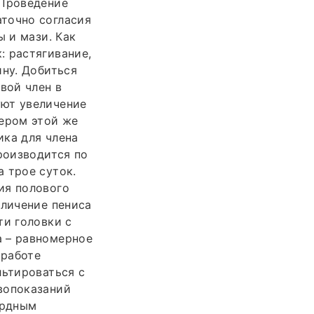
 Проведение
точно согласия
ы и мази. Как
: растягивание,
ину. Добиться
вой член в
уют увеличение
дером этой же
ика для члена
роизводится по
 трое суток.
ия полового
еличение пениса
ти головки с
а – равномерное
 работе
льтироваться с
вопоказаний
ардным