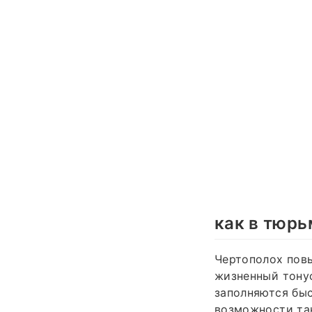
как в тюрь
Чертополох повы
жизненный тонус
заполняются быс
возможности так