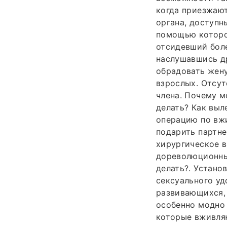
когда приезжаю
органа, доступн
помощью которог
отсидевший боле
наслушавшись др
обрадовать жену
взрослых. Отсут
члена. Почему м
делать? Как выл
операцию по вжи
подарить партн
хирургическое 
дореволюционных
делать?. Устано
сексуального уд
развивающихся, 
особенно модно 
которые вживля