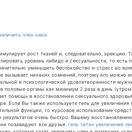
величить член омск
имулирует рост тканей и, следовательно, эрекцию. Т
лировать уровень либидо и сексуальности, то есть 
начительно уменьшить беспокойство и стресс во врем
е вызывает никаких сомнений, поэтому его можно и
альной и психологической удовлетворенности мужчи
о в половые органы как минимум 2 раза в день (утром
вает помощь в восстановлении сексуального здоровья
ре. Если Вы также используете гель для увеличения 
ильной функции, то курсовое использование средст
х результатов очень быстро. Вашему восстановлени
ни позавидуют все друзья.
гель титан увеличение пе
чин, которые хотят увеличить член в домашних усло