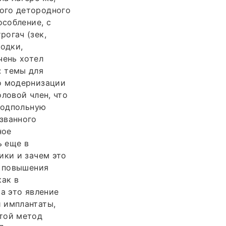
ого детородного
особление, с
рогач (зек,
ходки,
чень хотел
: темы для
о модернизации
ловой член, что
 подпольную
званного
ное
ь еще в
ики и зачем это
и повышения
как в
а это явление
 имплантаты,
стой метод