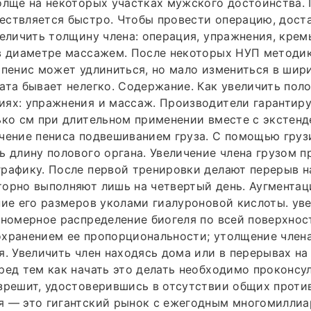
олще на некоторых участках мужского достоинства.
ствляется быстро. Чтобы провести операцию, доста
величить толщину члена: операция, упражнения, крем
в диаметре массажем. После некоторых НУП методик
 пенис может удлиниться, но мало измениться в шир
ата бывает нелегко. Содержание. Как увеличить поло
иях: упражнения и массаж. Производители гарантир
ько см при длительном применении вместе с экстен
чение пениса подвешиванием груза. С помощью груз
ь длину полового органа. Увеличение члена грузом п
рафику. После первой тренировки делают перерыв на
орно выполняют лишь на четвертый день. Аугментац
ние его размеров уколами гиалуроновой кислоты. ув
вномерное распределение биогеля по всей поверхнос
охранением ее пропорциональности; утолщение член
я. Увеличить член находясь дома или в перерывах на
ред тем как начать это делать необходимо проконсу
зрешит, удостоверившись в отсутствии общих проти
я — это гигантский рынок с ежегодным многомилли