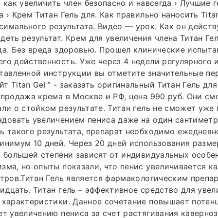
м как увеличить член безопасно и навсегда › Лучшие г
 › Крем Титан Гель для. Как правильно наносить Tita
имального результата. Видео — урок. Как он действ
деть результат. Крем для увеличения члена Титан Ге
да. Без вреда здоровью. Прошел клинические испыта
го действенность. Уже через 4 недели регулярного 
тавленной инструкции вы отметите значительные пе
т Titan Gel™ - заказать оригинальный Титан Гель дл
 продажа крема в Москве и РФ, цена 990 руб. Они см
али о стойком результате. Титан гель не сможет уже
довать увеличением пениса даже на один сантиметр.
ь такого результата, препарат необходимо ежедневн
инимум 10 дней. Через 20 дней использования разм
в большей степени зависят от индивидуальных особе
зма, но опыты показали, что пенис увеличивается ка
етров.Титан Гель является фармакологическим препа
идцать. Титан гель – эффективное средство для уве
 характеристики. Данное сочетание повышает потен
ет увеличению пениса за счет растягивания каверноз