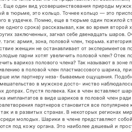
т. Еще один вид усовершенствования природы мужск
ый в тюрьме, это кольцо. Точнее кольцо — это присп
о в уздечке. Помню, еще в тюрьме один пожилой ст
е одного срока) рассказывал, как во время второй 
угих заключенных, загнал себе двенадцать шаров. О
. тэги: армия, зона, половой член, тюрьма. категория
ствие женщин не останавливает от экспериментов п
олодые парни хотят увеличить половой член? Отек по
ечить варикоз полового члена? Так называют в зоне
влению в половой член пластмассового шарика, при
ерше или партнеру неза- бываемые ощущения. Подоб
вмешательство в мужское досто- инство наблюдалос
 допрах. Спустя полвека. Как в член вставляют шар
вка имплантатов в виде шариков в половой член рад
овлетворения партнеров становится все популярнее 
так и в развитых странах. В некоторых регионах мир
среди молодых. Шарики в члене представляют собой
ются под кожу органа. Это наиболее дешевый и про