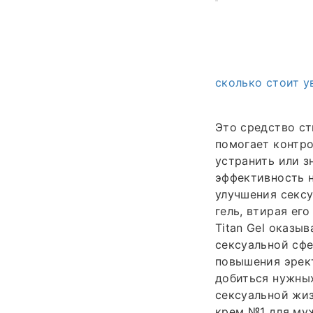
сколько стоит у
Это средство ст
помогает контро
устранить или з
эффективность н
улучшения сексу
гель, втирая ег
Titan Gel оказы
сексуальной сфе
повышения эрект
добиться нужны
сексуальной жиз
крем №1 для муж