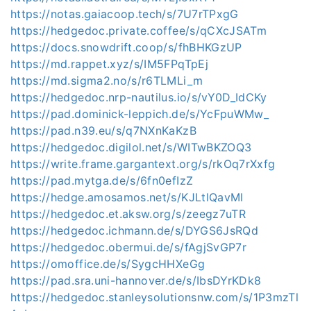
https://notas.gaiacoop.tech/s/7U7rTPxgG
https://hedgedoc.private.coffee/s/qCXcJSATm
https://docs.snowdrift.coop/s/fhBHKGzUP
https://md.rappet.xyz/s/IM5FPqTpEj
https://md.sigma2.no/s/r6TLMLi_m
https://hedgedoc.nrp-nautilus.io/s/vY0D_IdCKy
https://pad.dominick-leppich.de/s/YcFpuWMw_
https://pad.n39.eu/s/q7NXnKaKzB
https://hedgedoc.digilol.net/s/WITwBKZOQ3
https://write.frame.gargantext.org/s/rkOq7rXxfg
https://pad.mytga.de/s/6fn0efIzZ
https://hedge.amosamos.net/s/KJLtlQavMl
https://hedgedoc.et.aksw.org/s/zeegz7uTR
https://hedgedoc.ichmann.de/s/DYGS6JsRQd
https://hedgedoc.obermui.de/s/fAgjSvGP7r
https://omoffice.de/s/SygcHHXeGg
https://pad.sra.uni-hannover.de/s/IbsDYrKDk8
https://hedgedoc.stanleysolutionsnw.com/s/1P3mzTl