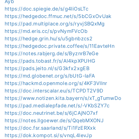
Ayb
https://doc.spiegie.de/s/g4IiOsLTc
https://hedgedoc.ffmuc.net/s/5bCGxOvUak
https://pad.multiplace.org/s/ryvjSBQxMg
https://md.eris.cc/s/pvNymFVcOb
https://hedge.grin.hu/s/u5gbnbzcs2
https://hedgedoc.private.coffee/s/11EavteHn
https://notes.rabjerg.de/s/ByznrB7eGe
https://pads.tobast.fr/s/Al4kpXPUHG
https://pads.jeito.nl/s/G3kfx2xgEB
https://md.globenet.org/s/bUtG-IaFA
https://hackmd.openmole.org/s/4KF3VIlnr
https://doc.interscalar.eu/s/TCPDT2V9D
https://www.notizen.kita.bayern/s/xT_gTumwDo
https://pad.medialepfade.net/s/-VKbSZY7c
https://doc.neutrinet.be/s/6jCAjNO7xf
https://notes.llgoewer.de/s/QqebMXONJ
https://doc.fsr.saarland/s/Ti1FzERXxk
https://dok.kompot.si/s/vnqL4levJp