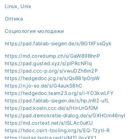
Linux, Unix
Оптика
Социология молодежи
https://pad.fablab-siegen.de/s/BG1XFxsQyk
https://md.coredump.ch/s/GaW89BhnP
https://pad.gusted.xyz/s/plPRcNFIq
https://pad.ccc-p.org/s/vwuDZh6m2P
https://hedgedoc.jcg.re/s/QsB81p0rpW
https://n.jo-so.de/s/G4aukS8hC
https://hedgedoc.team23.org/s/i-YD3kwLFY
https://pad.fablab-siegen.de/s/hpJnR2-ufL
https://pad.koeln.ccc.de/s/HinUrGf0M
https://pad.demokratie-dialog.de/s/GXHOm46nyI
https://md.cortext.net/s/lSLAc0uKU
https://hdoc.csirt-tooling.org/s/EQ-Tzytl-R
https://notas.laotra.red/s/MTLjIoxXY1