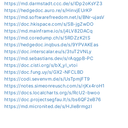
https://md.darmstadt.ccc.de/s/IDp2oKsYZ3
https://hedgedoc.auro.re/s/HinvjEUrKP
https://md.softwarefreedom.net/s/BNr-ujasV
https://doc.hkispace.com/s/SB-jgZwDO
https://md.mainframe.io/s/j4LV82DACq
https://md.coredump.ch/s/5RDZzK2tS
https://hedgedoc.inqbus.de/s/9YPVAKEas
https://doc.interscalar.eu/s/3tuT2VNLy
https://md.sebastians.dev/s/rAqgpB-PC
https://doc.cisti.org/s/bX_yI_vtoi
https://doc.fung.uy/s/GX2-NFCLBD
https://codi.sevenvm.de/s/UsTpmjFT9
https://notes.simeonreusch.com/s/rjKx4roH1
https://docs.localcharts.org/s/RcU2-bwoo
https://doc.projectsegfau.lt/s/bs6QF2eB76
https://md.micronited.de/s/HJIe8rmgzl