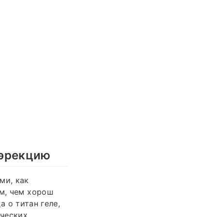
 эрекцию
ми, как
ум, чем хорош
а о титан геле,
ических