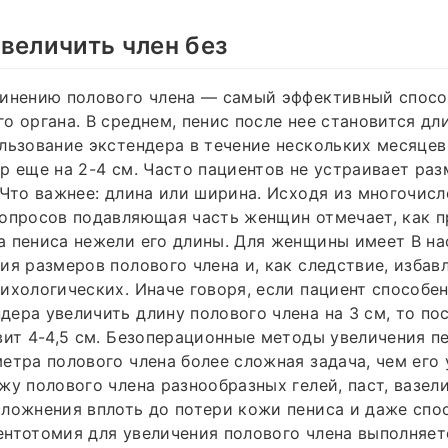
величить член без
линению полового члена — самый эффективный спосо
о органа. В среднем, пенис после нее становится дли
льзование экстендера в течение нескольких месяцев
р еще на 2-4 см. Часто пациентов не устраивает ра
 Что важнее: длина или ширина. Исходя из многочис
 опросов подавляющая часть женщин отмечает, как 
а пениса нежели его длины. Для женщины имеет В н
ия размеров полового члена и, как следствие, избав
ихологических. Иначе говоря, если пациент способен
ера увеличить длину полового члена на 3 см, то по
вит 4-4,5 см. Безоперационные методы увеличения пе
етра полового члена более сложная задача, чем его 
жу полового члена разнообразных гелей, паст, вазел
ложнения вплоть до потери кожи пениса и даже спо
нтотомия для увеличения полового члена выполняет