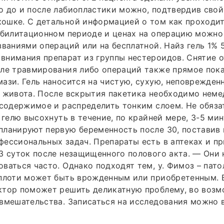
 до и после лабиопластики можно, подтвердив свой
ошке. С детальной информацией о том как проходи
абилитационном периоде и ценах на операцию можно
званиями операций или на бесплатной. Найз гель 1% 
внимания препарат из группы нестероидов. Снятие 
ле травмирования либо операций также прямое пока
ази. Гель наносится на чистую, сухую, неповрежден
 живота. После вскрытия пакетика необходимо неме
 содержимое и распределить тонким слоем. Не обяза
ь гелю высохнуть в течение, по крайней мере, 3-5 мин
ланируют первую беременность после 30, поставив 
ессиональных задач. Препараты есть в аптеках и п
3 суток после незащищенного полового акта. — Они 
ваться часто. Однако подходят тем, у. Фимоз – пато
 плоти может быть врожденным или приобретенным. 
ктор поможет решить деликатную проблему, во возм
вмешательства. Записаться на исследования можно 