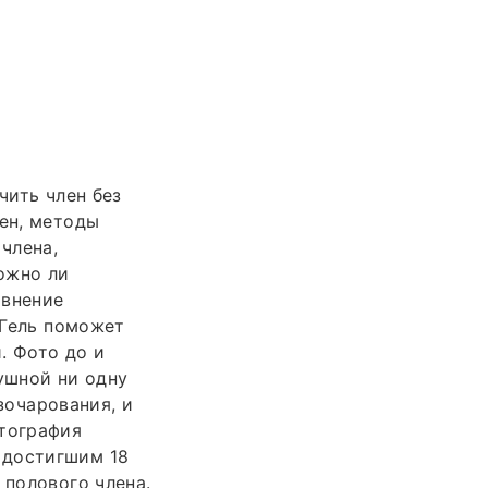
чить член без
лен, методы
члена,
ожно ли
внение
 Гель поможет
. Фото до и
ушной ни одну
зочарования, и
отография
 достигшим 18
 полового члена.