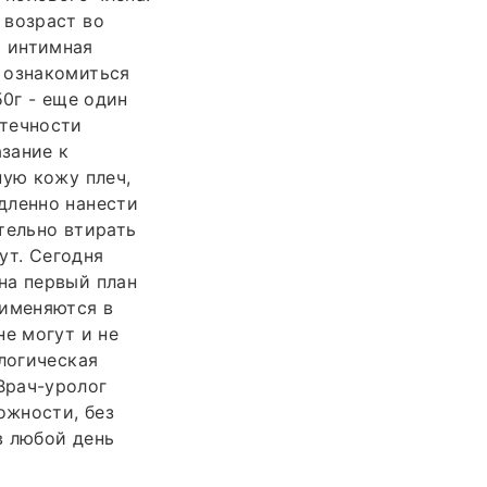
 возраст во
т интимная
 ознакомиться
50г - еще один
отечности
зание к
ную кожу плеч,
дленно нанести
тельно втирать
ут. Сегодня
на первый план
рименяются в
не могут и не
логическая
Врач-уролог
ожности, без
в любой день