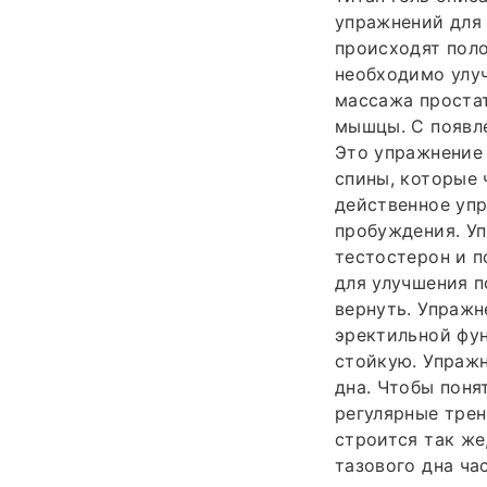
упражнений для 
происходят поло
необходимо улуч
массажа простат
мышцы. С появл
Это упражнение
спины, которые 
действенное упр
пробуждения. Уп
тестостерон и п
для улучшения 
вернуть. Упраж
эректильной фун
стойкую. Упражн
дна. Чтобы поня
регулярные тре
строится так же
тазового дна ч