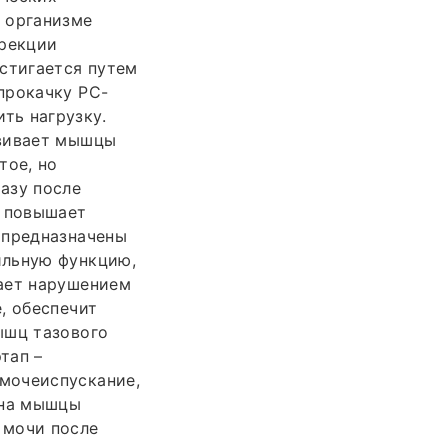
 организме
эрекции
стигается путем
прокачку РС-
ть нагрузку.
звивает мышцы
тое, но
азу после
, повышает
 предназначены
ильную функцию,
дает нарушением
, обеспечит
ышц тазового
тап –
мочеиспускание,
 на мышцы
 мочи после