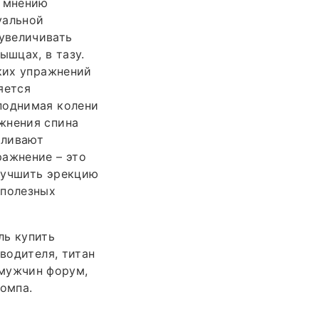
о мнению
уальной
увеличивать
ышцах, в тазу.
ских упражнений
яется
поднимая колени
жнения спина
иливают
ражнение – это
лучшить эрекцию
 полезных
ль купить
водителя, титан
я мужчин форум,
помпа.