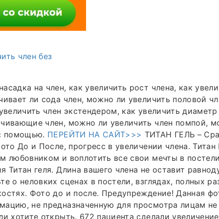
ить член без
асадка на член, как увеличить рост члена, как увели
чивает ли сода член, можно ли увеличить половой ч
 увеличить член экстендером, как увеличить диаметр 
чивающие член, можно ли увеличить член помпой, м
 с помощью.
ПЕРЕЙТИ НА САЙТ>>>
ТИТАН ГЕЛЬ – Сра
фото До и После, прогресс в увеличении члена. Титан
м любовником и воплотить все свои мечты в постели
я Титан геля. Длина вашего члена не оставит равнод
те о неловких сценах в постели, взглядах, полных ра
остях. Фото до и после. Предупреждение! Данная ф
мацию, не предназначенную для просмотра лицам не
ли хотите открыть. 672 пациента сделали увеличение