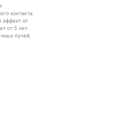
я
ого контакта.
 эффект от
т от 5 лет.
ечных лучей,