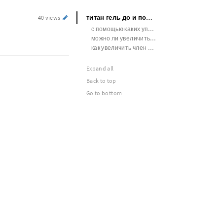
титан гель до и после фото
40 views
с помощью каких упражнений можно усилить эрекцию
можно ли увеличить член без
как увеличить член на 2 см
Expand all
Back to top
Go to bottom