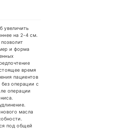
б увеличить
ннее на 2-4 см.
 позволит
змер и форма
ленных
предпочтение
астоящее время
ления пациентов
 без операции с
сле операции
ниса.
удлинение.
инового масла
собности.
ся под общей