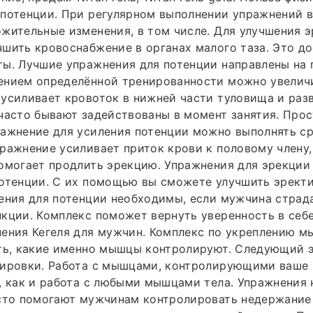
потенции. При регулярном выполнении упражнений в
жительные изменения, в том числе. Для улучшения 
шить кровоснабжение в органах малого таза. Это до
ы. Лучшие упражнения для потенции направлены на 
ением определённой тренированности можно увеличи
 усиливает кровоток в нижней части туловища и ра
часто бывают задействованы в момент занятия. Прос
ажнение для усиления потенции можно выполнять ср
ражнение усиливает приток крови к половому члену
омогает продлить эрекцию. Упражнения для эрекции
потенции. С их помощью вы сможете улучшить эрект
нения для потенции необходимы, если мужчина стра
кции. Комплекс поможет вернуть уверенность в себе
ения Кегеля для мужчин. Комплекс по укреплению м
ть, какие именно мышцы контролируют. Следующий э
нировки. Работа с мышцами, контролирующими ваше 
, как и работа с любыми мышцами тела. Упражнения
асто помогают мужчинам контролировать недержание