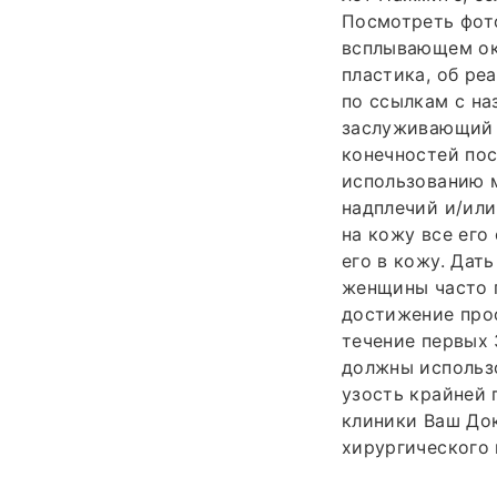
Посмотреть фото
всплывающем ок
пластика, об ре
по ссылкам с на
заслуживающий 
конечностей пос
использованию м
надплечий и/или
на кожу все его
его в кожу. Дат
женщины часто п
достижение проф
течение первых 
должны использо
узость крайней
клиники Ваш До
хирургического 